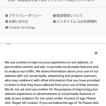
プライバシーポリシー
推奨環境について
お問い合わせ
バンダイナムコID利用規約
Cookie Settings
カードダスクラブの使い方
カードダスクラブ会員規約
We use cookies to improve your experience on our website, to
personalize content and ads, to provide social media features and
to analyze our traffic. We share information about your use of our
website with our social media, advertising and analytics partners,
who may combine it with other information that you have provided
©BANDAI
to them or that they have collected from your use of their services.
We do not set and use cookies for the purpose of improving your
このウェブサイトに記載されているすべての画像・テキスト・デ
website experience or advertisement or social media features or
ータの無断転用、転載をお断りします。
web access analytics for our users under 16 years of age. Please
click “Reject All Cookies” if you are below the age of 16. Please click