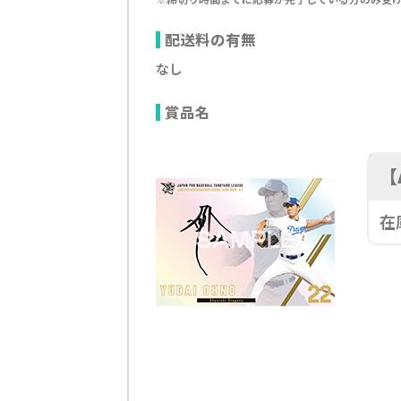
配送料の有無
なし
賞品名
【
在