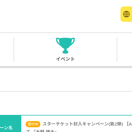
イベント
スターチケット封入キャンペーン(第2弾) 【
受付中
ーン名
ズ 『大野 雄大』