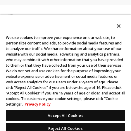
カードダスクラブの使い方
カードダスクラブ会員規約
We use cookies to improve your experience on our website, to
personalize content and ads, to provide social media features and
to analyze our traffic. We share information about your use of our
website with our social media, advertising and analytics partners,
who may combine it with other information that you have provided
©BANDAI
to them or that they have collected from your use of their services.
We do not set and use cookies for the purpose of improving your
このウェブサイトに記載されているすべての画像・テキスト・デ
website experience or advertisement or social media features or
ータの無断転用、転載をお断りします。
web access analytics for our users under 16 years of age. Please
click “Reject All Cookies” if you are below the age of 16. Please click
“Accept All Cookies” if you are 16 years of age or older, and accept all
cookies. To customize your cookie settings, please click “Cookie
Settings”.
Privacy Policy
Accept All Cookies
Reject All Cookies