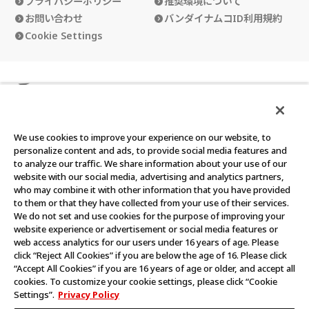
プライバシーポリシー
推奨環境について
お問い合わせ
バンダイナムコID利用規約
Cookie Settings
カードダスクラブの使い方
カードダスクラブ会員規約
We use cookies to improve your experience on our website, to
personalize content and ads, to provide social media features and
to analyze our traffic. We share information about your use of our
website with our social media, advertising and analytics partners,
who may combine it with other information that you have provided
©BANDAI
to them or that they have collected from your use of their services.
We do not set and use cookies for the purpose of improving your
このウェブサイトに記載されているすべての画像・テキスト・デ
website experience or advertisement or social media features or
ータの無断転用、転載をお断りします。
web access analytics for our users under 16 years of age. Please
click “Reject All Cookies” if you are below the age of 16. Please click
“Accept All Cookies” if you are 16 years of age or older, and accept all
cookies. To customize your cookie settings, please click “Cookie
Settings”.
Privacy Policy