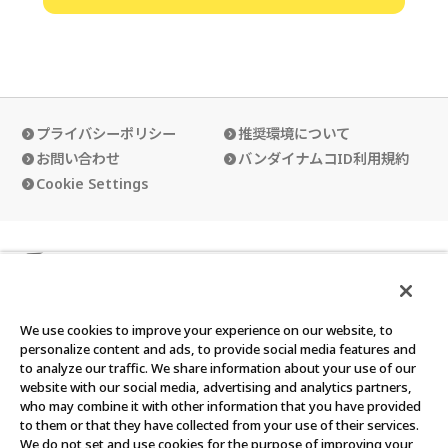
プライバシーポリシー
推奨環境について
お問い合わせ
バンダイナムコID利用規約
Cookie Settings
カードダスクラブの使い方
カードダスクラブ会員規約
We use cookies to improve your experience on our website, to
personalize content and ads, to provide social media features and
to analyze our traffic. We share information about your use of our
website with our social media, advertising and analytics partners,
who may combine it with other information that you have provided
©BANDAI
to them or that they have collected from your use of their services.
We do not set and use cookies for the purpose of improving your