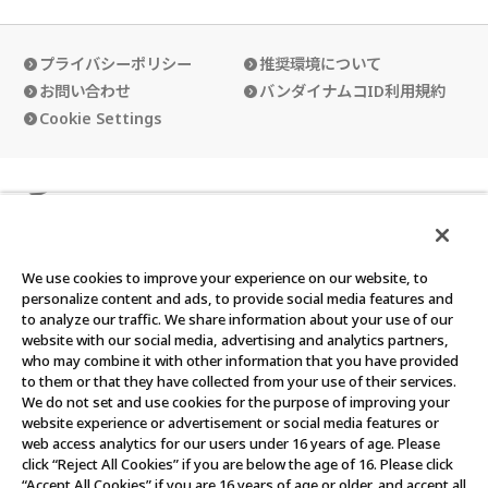
プライバシーポリシー
推奨環境について
お問い合わせ
バンダイナムコID利用規約
Cookie Settings
カードダスクラブの使い方
カードダスクラブ会員規約
We use cookies to improve your experience on our website, to
personalize content and ads, to provide social media features and
to analyze our traffic. We share information about your use of our
website with our social media, advertising and analytics partners,
who may combine it with other information that you have provided
©BANDAI
to them or that they have collected from your use of their services.
We do not set and use cookies for the purpose of improving your
このウェブサイトに記載されているすべての画像・テキスト・デ
website experience or advertisement or social media features or
ータの無断転用、転載をお断りします。
web access analytics for our users under 16 years of age. Please
click “Reject All Cookies” if you are below the age of 16. Please click
“Accept All Cookies” if you are 16 years of age or older, and accept all